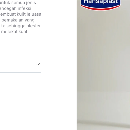
untuk semua jenis
mencegah infeksi
embuat kulit leluasa
k pemakaian yang
uka sehingga plester
 melekat kuat
skipun luka-luka
at membaik dengan
 Hansaplast
k menghalang
 merupakan