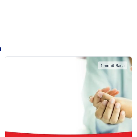
n
1 menit Baca