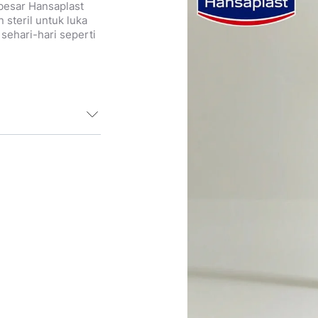
 besar Hansaplast
 steril untuk luka
sehari-hari seperti
tuk melindungi
ah infeksi.
 yang berarti
nisme hidup
sikan plester
ansaplast Aqua
talan luka ukuran