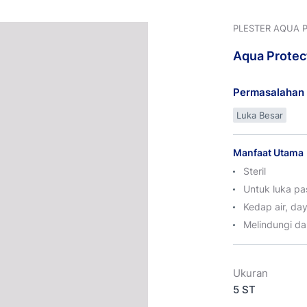
PLESTER AQUA 
Aqua
Protec
Permasalahan 
Luka Besar
Manfaat Utama
Steril
Untuk luka pas
Kedap air, day
Melindungi da
Ukuran
5 ST