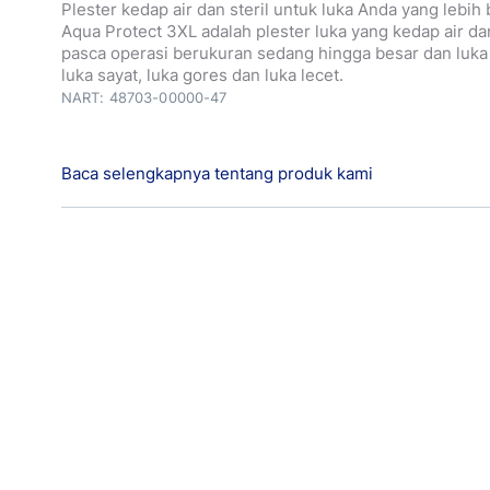
Plester kedap air dan steril untuk luka Anda yang lebih
Aqua Protect 3XL adalah plester luka yang kedap air dan
pasca operasi berukuran sedang hingga besar dan luka 
luka sayat, luka gores dan luka lecet.
NART: 48703-00000-47
Baca selengkapnya tentang produk kami
Hansaplast Aqua Protect 3XL menutup seluruh luka un
secara efektif dari air, kotoran dan bakteri serta menceg
Hansaplast Aqua Protect 3XL steril adalah plester steril
plester benar-benar bebas dari bakteri dan mikroorga
lainnya. Tenaga medis profesional sangat merekomenda
steril untuk mengobati luka setelah operasi. Plester H
Protect 3XL menutupi area seluas 10x15cm dengan ban
5x10cm.