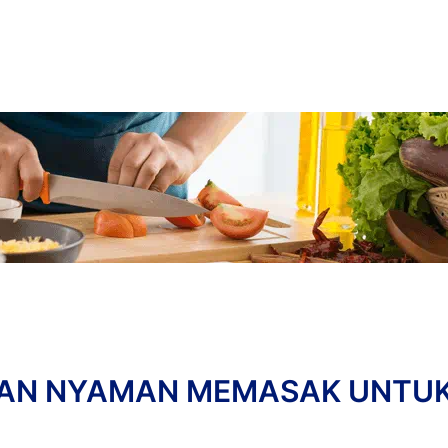
opuler
PERAWATAN LUKA
Plester Bekas Luka XL
DAN NYAMAN MEMASAK UNTU
Produk populer