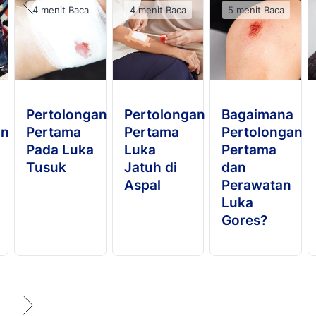
4 menit Baca
4 menit Baca
5 menit Baca
Pertolongan
Pertolongan
Bagaimana
an
Pertama
Pertama
Pertolongan
Pada Luka
Luka
Pertama
Tusuk
Jatuh di
dan
Aspal
Perawatan
Luka
Gores?