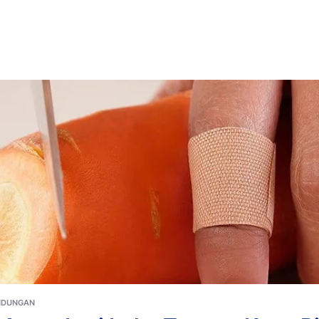
opuler
PERAWATAN LUKA
Plester Bekas Luka XL
Produk populer
NDUNGAN