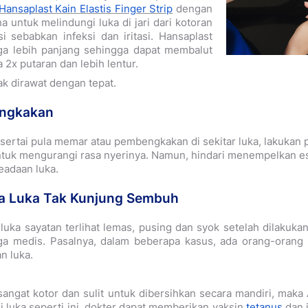
Hansaplast Kain Elastis Finger Strip
dengan
a untuk melindungi luka di jari dari kotoran
i sebabkan infeksi dan iritasi. Hansaplast
juga lebih panjang sehingga dapat membalut
a 2x putaran dan lebih lentur.
ak dirawat dengan tepat.
engkakan
 disertai pula memar atau pembengkakan di sekitar luka, lakuk
ntuk mengurangi rasa nyerinya. Namun, hindari menempelkan es
eadaan luka.
la Luka Tak Kunjung Sembuh
luka sayatan terlihat lemas, pusing dan syok setelah dilakuka
a medis. Pasalnya, dalam beberapa kasus, ada orang-orang
n luka.
k sangat kotor dan sulit untuk dibersihkan secara mandiri, ma
i luka seperti ini, dokter dapat memberikan vaksin
tetanus
dan 