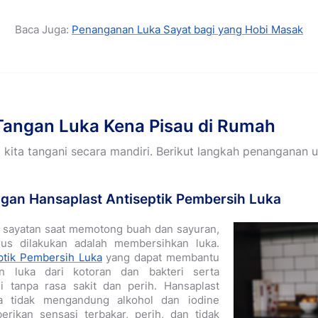
Baca Juga:
Penanganan Luka Sayat bagi yang Hobi Masak
Tangan Luka Kena Pisau di Rumah
 kita tangani secara mandiri. Berikut langkah penanganan 
ngan Hansaplast Antiseptik Pembersih Luka
a sayatan saat memotong buah dan sayuran,
us dilakukan adalah membersihkan luka.
ptik Pembersih Luka
yang dapat membantu
 luka dari kotoran dan bakteri serta
i tanpa rasa sakit dan perih. Hansaplast
ka tidak mengandung alkohol dan iodine
rikan sensasi terbakar, perih, dan tidak