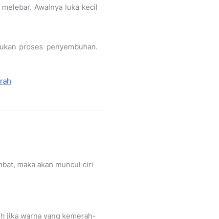
melebar. Awalnya luka kecil
akukan proses penyembuhan.
rah
mbat, maka akan muncul ciri
eh jika warna yang kemerah-