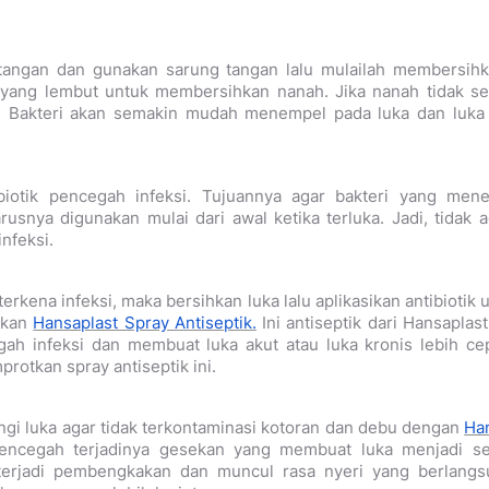
tangan dan gunakan sarung tangan lalu mulailah membersihk
 yang lembut untuk membersihkan nanah. Jika nanah tidak se
. Bakteri akan semakin mudah menempel pada luka dan luka
iotik pencegah infeksi. Tujuannya agar bakteri yang mene
rusnya digunakan mulai dari awal ketika terluka. Jadi, tidak
nfeksi.
terkena infeksi, maka bersihkan luka lalu aplikasikan antibioti
akan
Hansaplast Spray Antiseptik.
Ini antiseptik dari Hansaplast
ah infeksi dan membuat luka akut atau luka kronis lebih cep
emprotkan spray
antiseptik
ini.
ungi luka agar tidak terkontaminasi kotoran dan debu dengan
Han
encegah terjadinya gesekan yang membuat luka menjadi s
a terjadi pembengkakan dan muncul rasa nyeri yang berlangsu