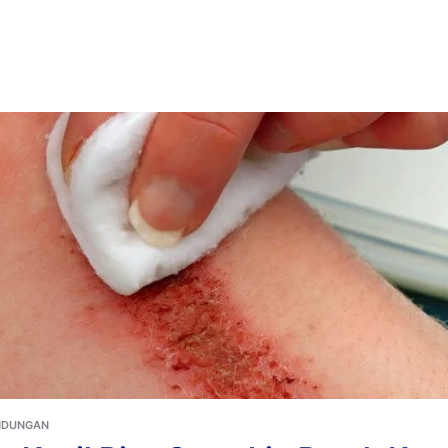
opuler
PERAWATAN LUKA
Plester Bekas Luka XL
Produk populer
NDUNGAN